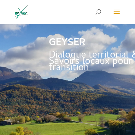
GEYSER
Dialogue territorial 
Savoirs locaux pour 
transition