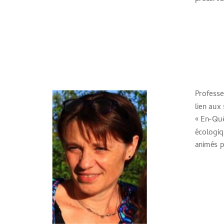
Professe
lien aux
« En-Quê
écologiq
animés p