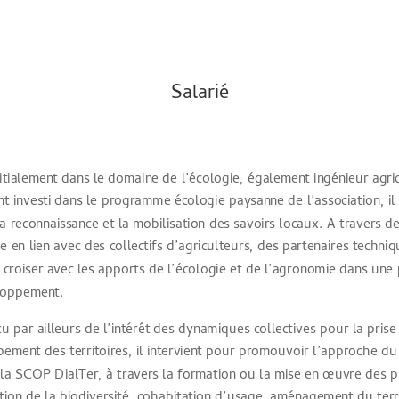
Salarié
itialement dans le domaine de l’écologie, également ingénieur agric
t investi dans le programme écologie paysanne de l’association, il a
 la reconnaissance et la mobilisation des savoirs locaux. A travers d
lle en lien avec des collectifs d’agriculteurs, des partenaires techni
s croiser avec les apports de l’écologie et de l’agronomie dans une
loppement.
u par ailleurs de l’intérêt des dynamiques collectives pour la pri
ement des territoires, il intervient pour promouvoir l’approche du d
 la SCOP DialTer, à travers la formation ou la mise en œuvre des p
tion de la biodiversité, cohabitation d’usage, aménagement du terri