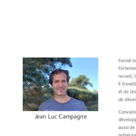
Formé in
Fortemen
recueil,
il travai
et de le
de déve
Convainc
Jean Luc Campagne
développ
aussi de
préserva